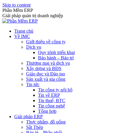
Skip to content
Phần Mềm ERP
Giải pháp quản trị doanh nghiệp
Trang chủ
Về IMC
Giới thiệu về công ty
Dịch vụ
Quy trình triển khai
Bảo hành – Bảo trì
Thương mại và dịch vụ
Xây dựng và BĐS
Giáo dục và Đào tạo
Sản xuất và gia công
Tin tức
Tin công ty nội bộ
Tin về ERP
Tin thuế, BTC
Tin công nghệ
Tổng hợp
Giải pháp ERP
Thực phẩm, đồ uống
Sắt Thép
Bán lẻ – Phân phối