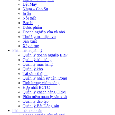
Dệt May
Nhựa – Cao Su
In ấn
Nội thất
Bao bì
Dược phẩm
Doanh nghiệp vừa và nhỏ
Thương mại dịch vụ
Sản xuất
Xây dựng
Phần mềm quản lý
Quản lý doanh nghiệp ERP
Quản lý bán hàng
Quản lý mua hàng
Quản lý kho
Tài sản cố định
Quản lý nhân sự tiền lương
Tính lương chấm công
Hợp nhất BCTC
Quản lý khách hàng CRM
Phần mềm quản lý sản xuất
Quản lý đào tạo
Quản lý Bất Động sản
Phần mềm kế toán