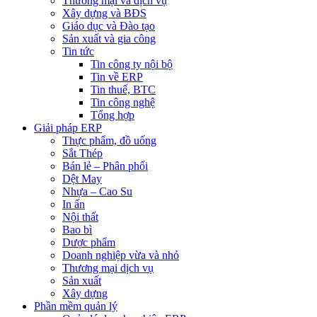
Thương mại và dịch vụ
Xây dựng và BĐS
Giáo dục và Đào tạo
Sản xuất và gia công
Tin tức
Tin công ty nội bộ
Tin về ERP
Tin thuế, BTC
Tin công nghệ
Tổng hợp
Giải pháp ERP
Thực phẩm, đồ uống
Sắt Thép
Bán lẻ – Phân phối
Dệt May
Nhựa – Cao Su
In ấn
Nội thất
Bao bì
Dược phẩm
Doanh nghiệp vừa và nhỏ
Thương mại dịch vụ
Sản xuất
Xây dựng
Phần mềm quản lý