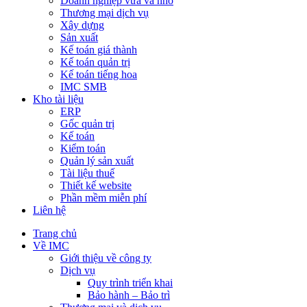
Doanh nghiệp vừa và nhỏ
Thương mại dịch vụ
Xây dựng
Sản xuất
Kế toán giá thành
Kế toán quản trị
Kế toán tiếng hoa
IMC SMB
Kho tài liệu
ERP
Gốc quản trị
Kế toán
Kiểm toán
Quản lý sản xuất
Tài liệu thuế
Thiết kế website
Phần mềm miễn phí
Liên hệ
Trang chủ
Về IMC
Giới thiệu về công ty
Dịch vụ
Quy trình triển khai
Bảo hành – Bảo trì