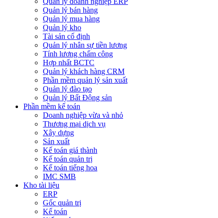
Quản lý doanh nghiệp ERP
Quản lý bán hàng
Quản lý mua hàng
Quản lý kho
Tài sản cố định
Quản lý nhân sự tiền lương
Tính lương chấm công
Hợp nhất BCTC
Quản lý khách hàng CRM
Phần mềm quản lý sản xuất
Quản lý đào tạo
Quản lý Bất Động sản
Phần mềm kế toán
Doanh nghiệp vừa và nhỏ
Thương mại dịch vụ
Xây dựng
Sản xuất
Kế toán giá thành
Kế toán quản trị
Kế toán tiếng hoa
IMC SMB
Kho tài liệu
ERP
Gốc quản trị
Kế toán